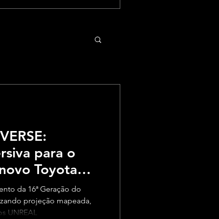
VERSE:
rsiva para o
novo Toyota
ento da 16ª Geração do
lizando projeção mapeada,
gos UNREAL