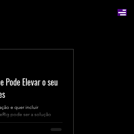
e Pode Elevar o seu
es
ção e quer incluir
ceRig pode ser a solução