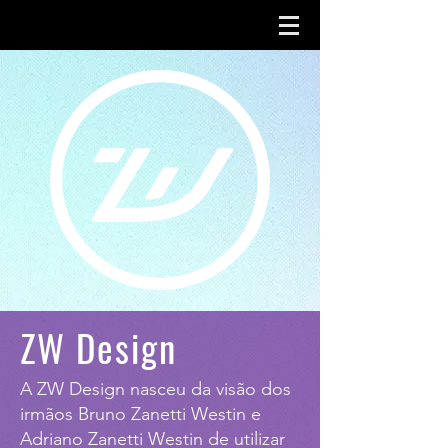
ZW Design
A ZW Design nasceu da visão dos
irmãos Bruno Zanetti Westin e
Adriano Zanetti Westin de utilizar