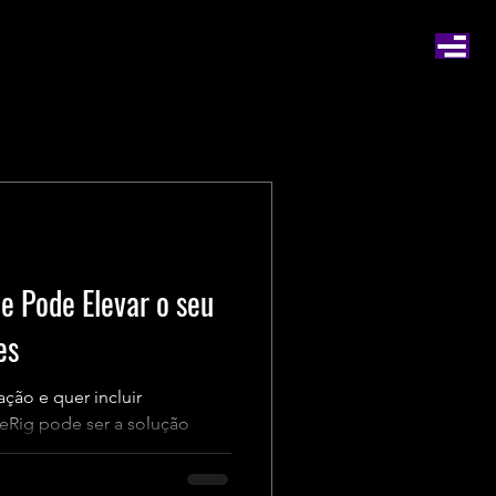
e Pode Elevar o seu
es
ção e quer incluir
ceRig pode ser a solução