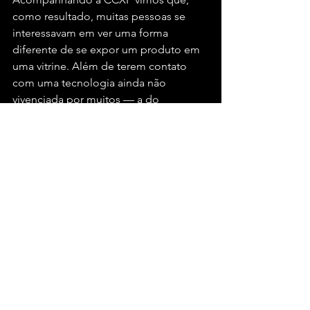
como resultado, muitas pessoas se 
interessavam em ver uma forma 
diferente de se expor um produto em 
uma vitrine. Além de terem contato 
com uma tecnologia ainda não 
vivenciada por muitos — a do 
holograma interativo —, levamos a 
inovação para um evento que reúne 
um público que consome não só os 
produtos do estande, mas como 
cultura 
geek
, onde o holograma se 
encaixa bem.
Confira abaixo as fotos do 
projeto do holograma 
interativo do Adidas 
Ultraboost 20, na CCXP: