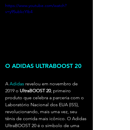
https://www.youtube.com/watch?
v=y95ubkcYIb4
O ADIDAS ULTRABOOST 20
A 
Adidas
 revelou em novembro de 
2019 o 
UltraBOOST 20
, primeiro 
produto que celebra a parceria com o 
Laboratório Nacional dos EUA (ISS), 
revolucionando, mais uma vez, seu 
tênis de corrida mais icônico. O Adidas 
UltraBOOST 20 é o símbolo de uma 