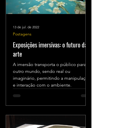
13 de jul. de 2022
Postagens
Exposições imersivas: o futuro da
arte
A imersão transporta o público para
outro mundo, sendo real ou
imaginário, permitindo a manipulação
e interação com o ambiente.