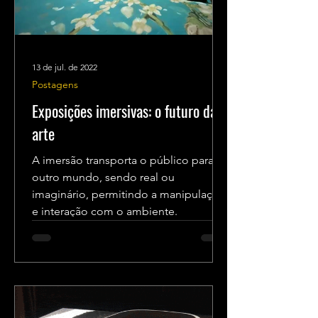
13 de jul. de 2022
Postagens
Exposições imersivas: o futuro da
arte
A imersão transporta o público para
outro mundo, sendo real ou
imaginário, permitindo a manipulação
e interação com o ambiente.