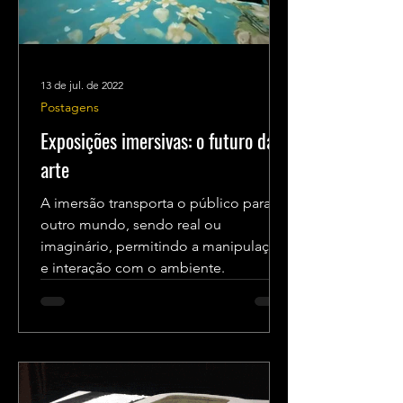
13 de jul. de 2022
Postagens
Exposições imersivas: o futuro da
arte
A imersão transporta o público para
outro mundo, sendo real ou
imaginário, permitindo a manipulação
e interação com o ambiente.