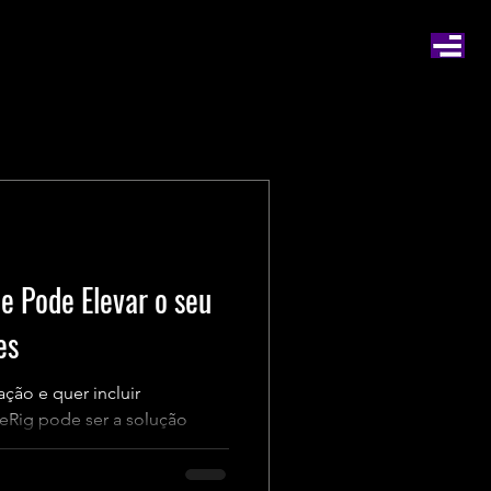
e Pode Elevar o seu
es
ção e quer incluir
ceRig pode ser a solução