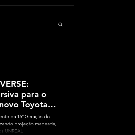
VERSE:
rsiva para o
novo Toyota
ento da 16ª Geração do
lizando projeção mapeada,
gos UNREAL