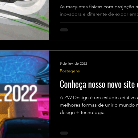
As maquetes físicas com projeção
inovadora e diferente de expor em
tanto para clientes,...
9 de fev. de 2022
Postagens
Conheça nosso novo site 
A ZW Design é um estúdio criativo 
melhores formas de unir o mundo real e o digital com arte +
design + tecnologia.