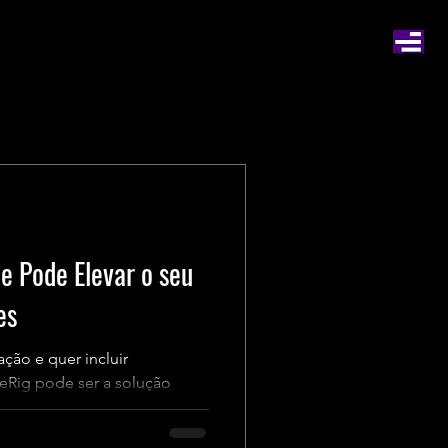
e Pode Elevar o seu
es
ção e quer incluir
ceRig pode ser a solução