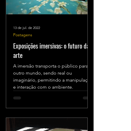
13 de jul. de 2022
Postagens
Exposições imersivas: o futuro da
arte
A imersão transporta o público para
outro mundo, sendo real ou
imaginário, permitindo a manipulação
e interação com o ambiente.