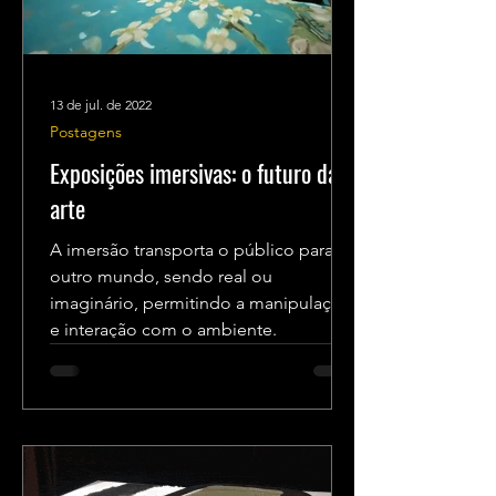
13 de jul. de 2022
Postagens
Exposições imersivas: o futuro da
arte
A imersão transporta o público para
outro mundo, sendo real ou
imaginário, permitindo a manipulação
e interação com o ambiente.