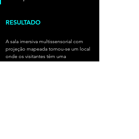
RESULTADO
A sala imersiva multissensorial com 
projeção mapeada tornou-se um local 
onde os visitantes têm uma 
experiência 360º marcante e 
encantadora. Aliando conceito, 
tecnologia e arte para alcançar 
sensações e experiências significativas, 
conseguimos amarrar todos os 
objetivos propostos para o projeto.