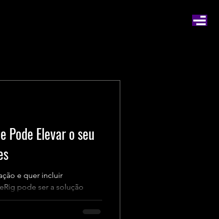
e Pode Elevar o seu
es
ção e quer incluir
ceRig pode ser a solução