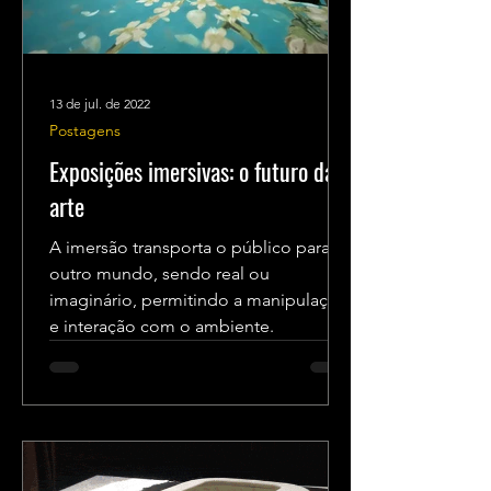
13 de jul. de 2022
Postagens
Exposições imersivas: o futuro da
arte
A imersão transporta o público para
outro mundo, sendo real ou
imaginário, permitindo a manipulação
e interação com o ambiente.