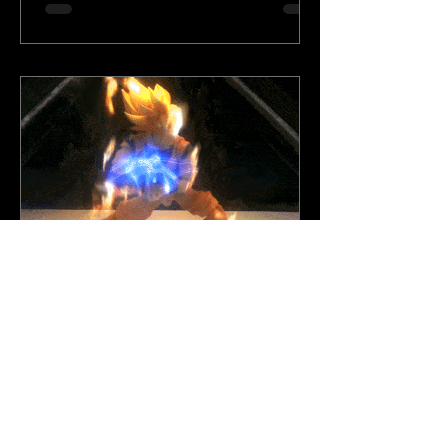
26 de fev. de 2015
Postagens
Holografia criada pela ZW Design e
Front BH com action figure