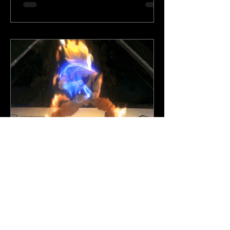
26 de fev. de 2015
Postagens
Holografia criada pela ZW Design e
Front BH com action figure