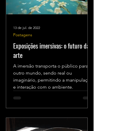
13 de jul. de 2022
Postagens
Exposições imersivas: o futuro da
arte
A imersão transporta o público para
outro mundo, sendo real ou
imaginário, permitindo a manipulação
e interação com o ambiente.