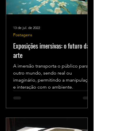
13 de jul. de 2022
Postagens
Exposições imersivas: o futuro da
arte
A imersão transporta o público para
outro mundo, sendo real ou
imaginário, permitindo a manipulação
e interação com o ambiente.