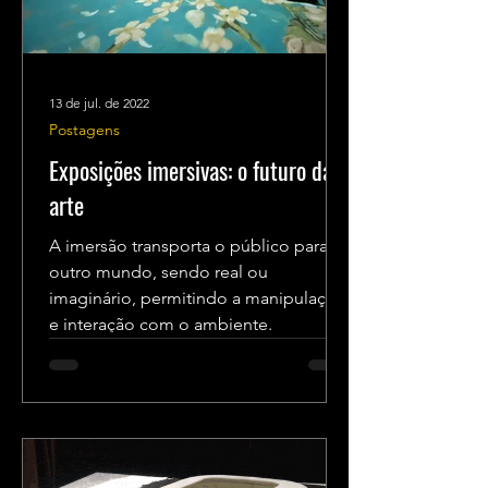
13 de jul. de 2022
Postagens
Exposições imersivas: o futuro da
arte
A imersão transporta o público para
outro mundo, sendo real ou
imaginário, permitindo a manipulação
e interação com o ambiente.