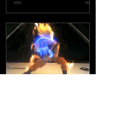
26 de fev. de 2015
Postagens
Holografia criada pela ZW Design e
Front BH com action figure