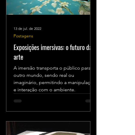
13 de jul. de 2022
Postagens
Exposições imersivas: o futuro da
arte
A imersão transporta o público para
outro mundo, sendo real ou
imaginário, permitindo a manipulação
e interação com o ambiente.