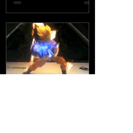
26 de fev. de 2015
Postagens
Holografia criada pela ZW Design e
Front BH com action figure