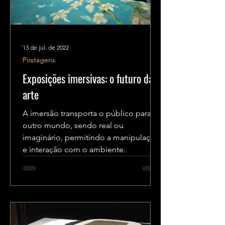
13 de jul. de 2022
Postagens
Exposições imersivas: o futuro da
arte
A imersão transporta o público para
outro mundo, sendo real ou
imaginário, permitindo a manipulação
e interação com o ambiente.