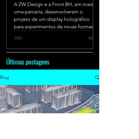
A ZW Design e a Front BH, em mais
uma parceria, desenvolveram o
projeto de um display holográfico
para experimentos de novas formas
de...
Últimas postagens
Blog