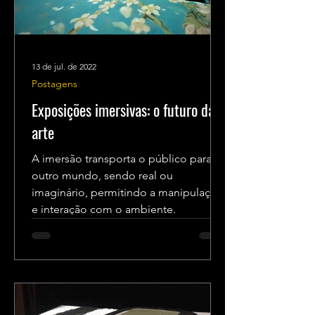
13 de jul. de 2022
Postagens
Exposições imersivas: o futuro da
arte
A imersão transporta o público para
outro mundo, sendo real ou
imaginário, permitindo a manipulação
e interação com o ambiente.