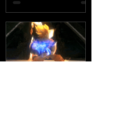
26 de fev. de 2015
Postagens
Holografia criada pela ZW Design e
Front BH com action figure