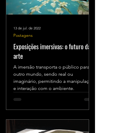
13 de jul. de 2022
Postagens
Exposições imersivas: o futuro da
arte
A imersão transporta o público para
outro mundo, sendo real ou
imaginário, permitindo a manipulação
e interação com o ambiente.