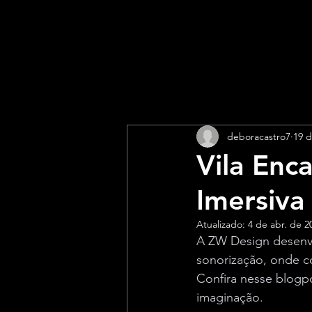
deboracastro7
19 d
Vila Enc
Imersiva
Atualizado:
4 de abr. de 2
A ZW Design desenvo
sonorização, onde co
Confira nesse blogpo
imaginação.