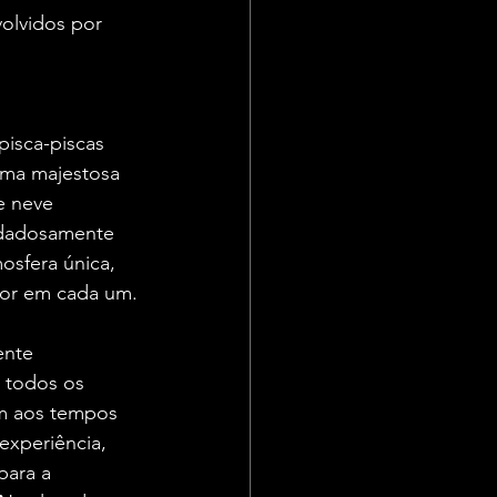
olvidos por 
pisca-piscas 
uma majestosa 
e neve 
idadosamente 
sfera única, 
ior em cada um.
ente 
 todos os 
m aos tempos 
 experiência, 
para a 