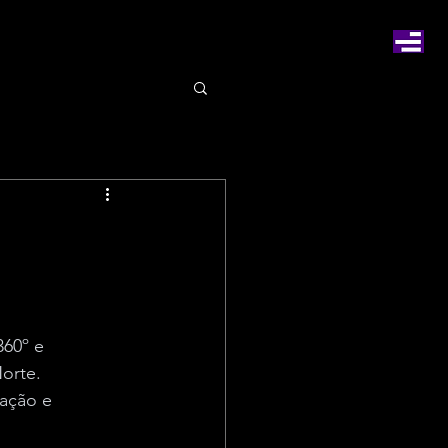
60º e 
orte. 
ação e 