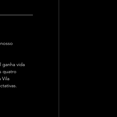
 nosso 
l ganha vida 
s quatro 
 Vila 
tativas.