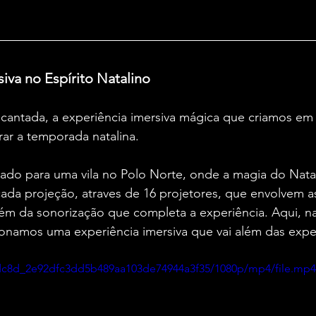
iva no Espírito Natalino
ncantada, a experiência imersiva mágica que criamos em
rar a temporada natalina. 
tado para uma vila no Polo Norte, onde a magia do Nata
ada projeção, atraves de 16 projetores, que envolvem a
ém da sonorização que completa a experiência. Aqui, na
onamos uma experiência imersiva que vai além das expec
f1dc8d_2e92dfc3dd5b489aa103de74944a3f35/1080p/mp4/file.mp4