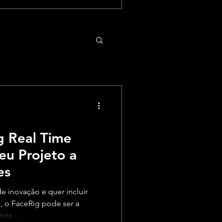
 Real Time
eu Projeto a
es
e inovação e quer incluir
o, o FaceRig pode ser a
mos...