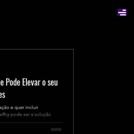
e Pode Elevar o seu
es
ção e quer incluir
ceRig pode ser a solução